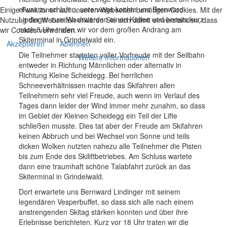
etwas zu schlafen, unterwegs kochte uns Bernward
Einige Funktionen auf unseren Webseiten benötigen Cookies. Mit der
Lindinger zum Wachwerden einen Kaffee und bereits kurz
Nutzung der Webseiten erklären Sie sich damit einverstanden, dass
nach 8 Uhr trafen wir vor dem großen Andrang am
wir Cookies verwenden.
Skiterminal in Grindelwald ein.
Akzeptieren
Ablehnen
Die Teilnehmer starteten voller Vorfreude mit der Seilbahn
Weitere Informationen
entweder in Richtung Männlichen oder alternativ in
Richtung Kleine Scheidegg. Bei herrlichen
Schneeverhältnissen machte das Skifahren allen
Teilnehmern sehr viel Freude, auch wenn im Verlauf des
Tages dann leider der Wind immer mehr zunahm, so dass
im Gebiet der Kleinen Scheidegg ein Teil der Lifte
schließen musste. Dies tat aber der Freude am Skifahren
keinen Abbruch und bei Wechsel von Sonne und teils
dicken Wolken nutzten nahezu alle Teilnehmer die Pisten
bis zum Ende des Skiliftbetriebes. Am Schluss wartete
dann eine traumhaft schöne Talabfahrt zurück an das
Skiterminal in Grindelwald.
Dort erwartete uns Bernward Lindinger mit seinem
legendären Vesperbuffet, so dass sich alle nach einem
anstrengenden Skitag stärken konnten und über ihre
Erlebnisse berichteten. Kurz vor 18 Uhr traten wir die