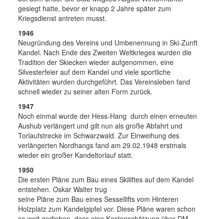
gesiegt hatte, bevor er knapp 2 Jahre später zum
Kriegsdienst antreten musst.
1946
Neugründung des Vereins und Umbenennung in Ski-Zunft
Kandel. Nach Ende des Zweiten Weltkrieges wurden die
Tradition der Skiecken wieder aufgenommen, eine
Silvesterfeier auf dem Kandel und viele sportliche
Aktivitäten wurden durchgeführt. Das Vereinsleben fand
schnell wieder zu seiner alten Form zurück.
1947
Noch einmal wurde der Hess-Hang durch einen erneuten
Aushub verlängert und gilt nun als große Abfahrt und
Torlaufstrecke im Schwarzwald. Zur Einweihung des
verlängerten Nordhangs fand am 29.02.1948 erstmals
wieder ein großer Kandeltorlauf statt.
1950
Die ersten Pläne zum Bau eines Skiliftes auf dem Kandel
entstehen. Oskar Walter trug
seine Pläne zum Bau eines Sessellifts vom Hinteren
Holzplatz zum Kandelgipfel vor. Diese Pläne waren schon
so weit gediehen, dass eine Kostenschätzung über DM