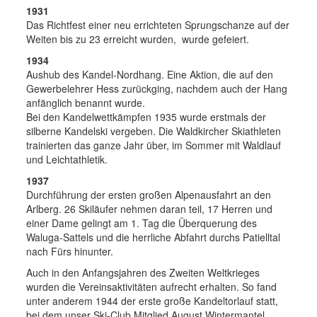
1931
Das Richtfest einer neu errichteten Sprungschanze auf der
Weiten bis zu 23 erreicht wurden, wurde gefeiert.
1934
Aushub des Kandel-Nordhang. Eine Aktion, die auf den
Gewerbelehrer Hess zurückging, nachdem auch der Hang
anfänglich benannt wurde.
Bei den Kandelwettkämpfen 1935 wurde erstmals der
silberne Kandelski vergeben. Die Waldkircher Skiathleten
trainierten das ganze Jahr über, im Sommer mit Waldlauf
und Leichtathletik.
1937
Durchführung der ersten großen Alpenausfahrt an den
Arlberg. 26 Skiläufer nehmen daran teil, 17 Herren und
einer Dame gelingt am 1. Tag die Überquerung des
Waluga-Sattels und die herrliche Abfahrt durchs Patielltal
nach Fürs hinunter.
Auch in den Anfangsjahren des Zweiten Weltkrieges
wurden die Vereinsaktivitäten aufrecht erhalten. So fand
unter anderem 1944 der erste große Kandeltorlauf statt,
bei dem unser Ski-Club Mitglied August Wintermantel