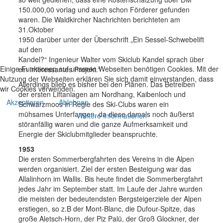
150.000,00 vorlag und auch schon Förderer gefunden
waren. Die Waldkircher Nachrichten berichteten am
31.Oktober
1950 darüber unter der Überschrift „Ein Sessel-Schwebelift
auf den
Kandel?“ Ingenieur Walter vom Skiclub Kandel sprach über
Einige Funktionen auf unseren Webseiten benötigen Cookies. Mit der
ein interessantes Projekt.“
Nutzung der Webseiten erklären Sie sich damit einverstanden, dass
Allerdings blieb es bisher bei den Plänen. Das Betreiben
wir Cookies verwenden.
der ersten Liftanlagen am Nordhang, Kaibenloch und
Akzeptieren
Ablehnen
Schwarzmoos in Regie des Ski-Clubs waren ein
mühsames Unterfangen, da diese damals noch äußerst
Weitere Informationen
störanfällig waren und die ganze Aufmerksamkeit und
Energie der Skiclubmitglieder beanspruchte.
1953
Die ersten Sommerbergfahrten des Vereins in die Alpen
werden organisiert. Ziel der ersten Besteigung war das
Allalinhorn im Wallis. Bis heute findet die Sommerbergfahrt
jedes Jahr im September statt. Im Laufe der Jahre wurden
die meisten der bedeutendsten Bergsteigerziele der Alpen
erstiegen, so z.B der Mont-Blanc, die Dufour-Spitze, das
große Aletsch-Horn, der Piz Palü, der Groß Glockner, der