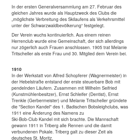
In der ersten Generalversammlung am 27. Februar des
gleichen Jahres wurde als Hauptzweck des Clubs die
„möglichste Verbreitung des Skilaufens als Verkehrsmittel
unter der Schwarzwaldbevölkerung“ festgelegt.
Der Verein wuchs kontinuierlich. Aus einem reinen
Herrenclub wurde eine Gemeinschaft, der sich allerdings
nur zögerlich auch Frauen anschlossen. 1905 trat Melanie
Tritscheller als erste Frau und 30. Mitglied dem Verein bei.
1910
In der Werkstatt von Alfred Schopferer (Wagnermeister) in
der Hebelstraße entstand der erste steuerbare Bob mit
pendelnden Läufern. Zusammen mit Wilhelm Seifried
(Kunstmühlenbesitzer), Ernst Schleifer (Dentist), Ernst
Trenkle (Gerbermeister) und Melanie Tritscheller gründete
die "Section Kandel" des 1. Badischen Bobsleighclubs, was
1911 eine Änderung des Namens zu
Ski-Bob-Club Kandel mit sich brachte. Die Mannschaft
gewann 1911 in Triberg alle Rennen und die damit
verbundenen Pokale. Triberg galt zu dieser Zeit als
deutsches St. Moritz.