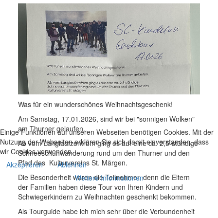
Was für ein wunderschönes Weihnachtsgeschenk!
Am Samstag, 17.01.2026, sind wir bei "sonnigen Wolken"
am Thurner gelaufen.
Einige Funktionen auf unseren Webseiten benötigen Cookies. Mit der
Nutzung der Webseiten erklären Sie sich damit einverstanden, dass
Ab vom Langlaufzentrum ging es auf eine ca. 2,5-stündige
wir Cookies verwenden.
Schneeschuhwanderung rund um den Thurner und den
Pfad des Kulturvereins St. Märgen.
Akzeptieren
Ablehnen
Die Besonderheit waren die Teilnehmer, denn die Eltern
Weitere Informationen
der Familien haben diese Tour von Ihren Kindern und
Schwiegerkindern zu Weihnachten geschenkt bekommen.
Als Tourguide habe ich mich sehr über die Verbundenheit