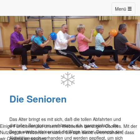
Menü
Die Senioren
Das Alter bringt es mit sich, daß die tollen Abfahrten und
die tollen Bergtouren verblassen, d.h. ganz einfach, die
Einige Funktionen auf unseren Webseiten benötigen Cookies. Mit der
Berge werden kleiner und die Wege kürzer. Dennoch sind
Nutzung der Webseiten erklären Sie sich damit einverstanden, dass
Aktivitäten noch vorhanden und werden gepflegt, um sich
wir Cookies verwenden.