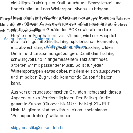
vielfältiges Training, um Kraft, Ausdauer, Beweglichkeit und
Koordination auf das Wintersport-Niveau zu bringen.
Unser eineinhalbstündiges Training starten wir immer mit
Einige Funktionen auf unseren Webseiten benötigen Cookies. Mit der
einem "Warmup", um euch aus dem Alltag abzuholen. Da
Nutzung der Webseiten erklären Sie sich damit einverstanden, dass
wir die vielseitigen Geräte des SCK sowie alle andere
wir Cookies verwenden.
Geräte der Sporthalle nutzen können, wird der Hauptteil
Akzeptieren
Ablehnen
des Trainings mit Zirkeltraining, spielerischen Elementen,
Weitere Informationen
etc. abwechslungsreich gestaltet. Den Ausklang bilden
Dehn- und Entspannungsübungen. Damit das Training
schwungvoll und in angemessenem Takt stattfindet,
arbeiten wir mit passender Musik. So ist für jeden
Wintersporttypen etwas dabei, mit dem er sich auspowern
und im selben Zug für die kommende Saison fit halten
kann.
Aus versicherungstechnischen Gründen richtet sich dieses
Angebot nur an Vereinsmitglieder. Der Beitrag für die
gesamte Saison (Oktober bis März) beträgt 20,- EUR.
Nicht-Mitglieder sind herzlich zu einem kostenlosen
"Schnuppertraining" willkommen.
skigymnastik@sc-kandel.de